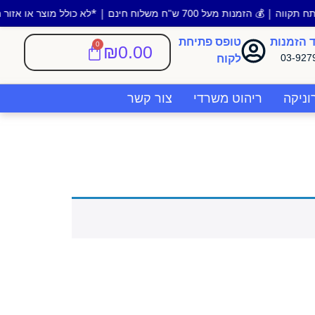
 חינם | *לא כולל מוצר או אזור חריג |
 הזמנות
טופס פתיחת
0
₪
0.00
03-927
לקוח
ניקה
ריהוט משרדי
צור קשר