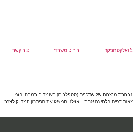
 ואלקטרוניקה
ריהוט משרדי
צור קשר
רכם נבחרת מנצחת של שדכנים (סטפלרים) העומדים במבחן הזמן
י ועד לשדכני ענק (Heavy Duty) ממתכת המסוגלים לחבר עשרות ומאות דפים בלחיצה אחת – אצלנו תמצאו את הפתרון המדויק לצרכי