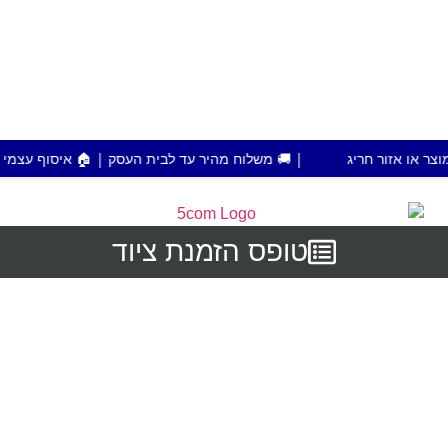
| 🚚 משלוח מהיר עד לבית העסק | 🏠 איסוף עצמי מפתח תקווה | 💰 הזמנות מעל 700 ש"ח מש
טופס הזמנת ציוד