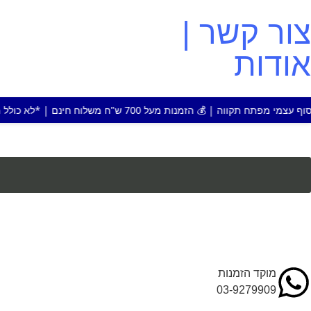
צור קשר |
אודות
ת מעל 700 ש"ח משלוח חינם | *לא כולל מוצר או אזור חריג
מוקד הזמנות
03-9279909