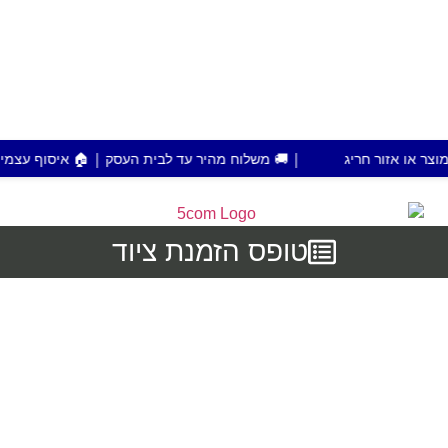
| 🚚 משלוח מהיר עד לבית העסק | 🏠 איסוף עצמי מפתח תקווה | 💰 הזמנות מעל 700 ש"ח מש
טופס הזמנת ציוד