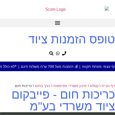
טופס הזמנות ציוד
נות מעל 700 ש"ח משלוח חינם | *לא כולל מוצר או אזור חריג
דף הבית
\
קטלוג
\
מיכון משרדי ומדפסות
\
כורך בחום
\
כריכות חום
כריכות חום - פייבקום
ציוד משרדי בע"מ