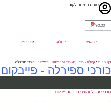
טופס פתיחת לקוח
0
₪
0.00
דף ראשי
קטלוג
מוצרי נייר
דף הבית
\
קטלוג
\
מיכון משרדי ומדפסות
\
ספירלה
\
כורכי ספירלה
כורכי ספירלה - פייבקום
כורכי ספירלה
מוצרי כריכה
ספירלות