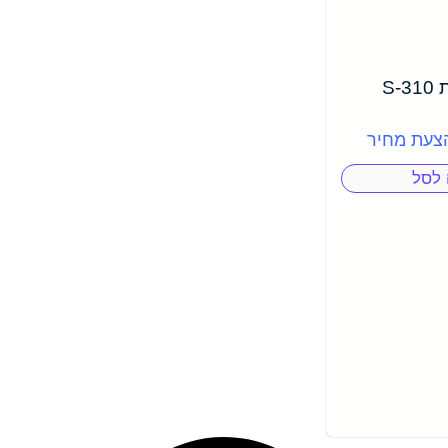
כורך ספירל מתכת S-310
הצעת מחיר
 לסל