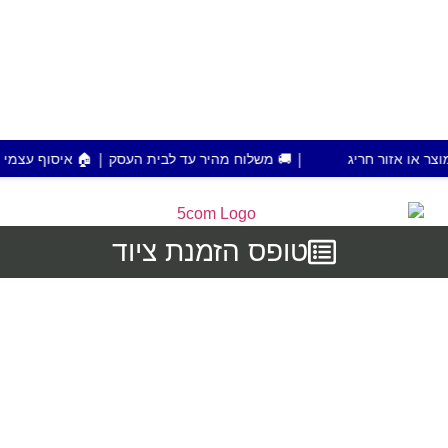
| 🚚 משלוח מהיר עד לבית העסק | 🏠 איסוף עצמי מפתח תקווה | 💰 הזמנות מעל 700 ש"ח משל
טופס הזמנת ציוד