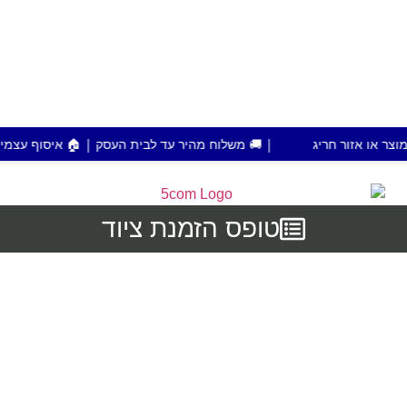
| 🚚 משלוח מהיר עד לבית העסק | 🏠 איסוף עצמי מפתח תקווה | 💰 הזמנות מעל 700 ש"ח מ
טופס הזמנת ציוד