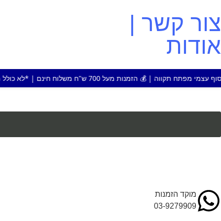
צור קשר |
אודות
ת מעל 700 ש"ח משלוח חינם | *לא כולל מוצר או אזור חריג
מוקד הזמנות
03-9279909