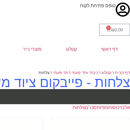
טופס פתיחת לקוח
0
₪
0.00
דף ראשי
קטלוג
מוצרי נייר
דף הבית
\
קטלוג
\
כיבוד וחד פעמי
\
חד פעמי
\
צלחות
צלחות - פייבקום ציוד מ
אלבד
כוסות
מפיות
סכו"ם
צלחות