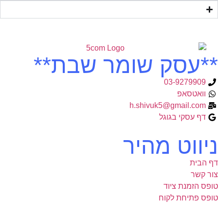
**עסק שומר שבת**
03-9279909
וואטסאפ
h.shivuk5@gmail.com
דף עסקי בגוגל
ניווט מהיר
דף הבית
צור קשר
טופס הזמנת ציוד
טופס פתיחת לקוח