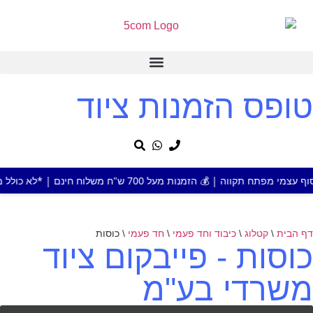
טופס הזמנות ציוד
מנות מעל 700 ש"ח משלוח חינם | *לא כולל מוצר או אזור חריג
דף הבית
\
קטלוג
\
כיבוד וחד פעמי
\
חד פעמי
\
כוסות
כוסות - פייבקום ציוד
משרדי בע"מ