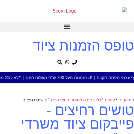
טופס הזמנות ציוד
ות מעל 700 ש"ח משלוח חינם | *לא כולל מוצר או אזור חריג
דף הבית
\
קטלוג
\
כלי כתיבה למוסדות וארגונים
\
טושים רחיצים
טושים רחיצים -
פייבקום ציוד משרדי