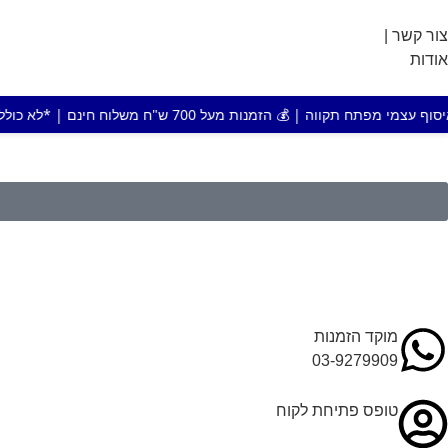
צור קשר |
אודות
מנות מעל 700 ש"ח משלוח חינם | *לא כולל מוצר או אזור חריג
מוקד הזמנות
03-9279909
טופס פתיחת לקוח