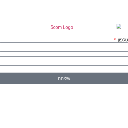
לפון
א
שליחה