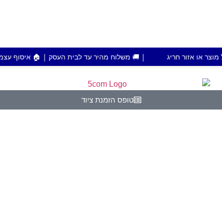
| 🚚 משלוח מהיר עד לבית העסק | 🏠 איסוף עצמי מפתח תקווה | 💰 הזמנות מעל 700 ש"
טופס הזמנת ציוד