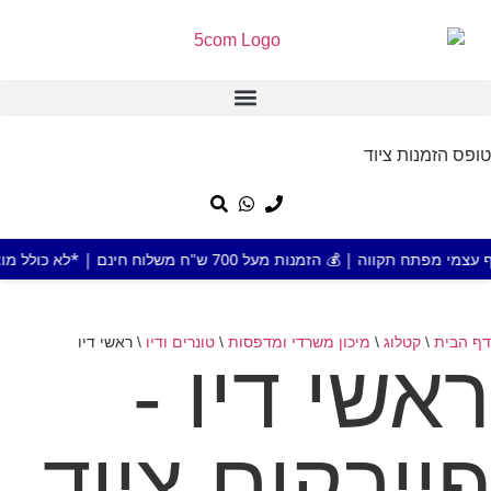
טופס הזמנות ציוד
 מעל 700 ש"ח משלוח חינם | *לא כולל מוצר או אזור חריג
דף הבית
\
קטלוג
\
מיכון משרדי ומדפסות
\
טונרים ודיו
\
ראשי דיו
ראשי דיו -
פייבקום ציוד