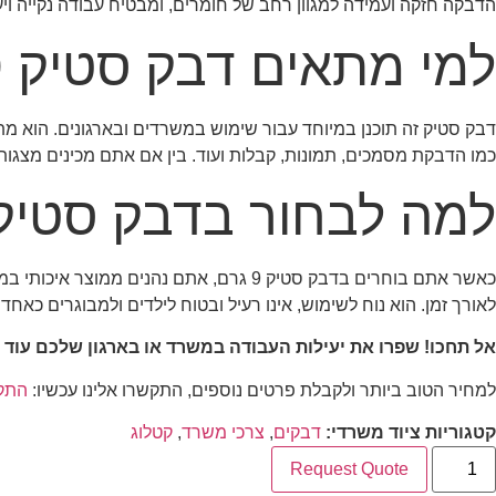
הדבקה חזקה ועמידה למגוון רחב של חומרים, ומבטיח עבודה נקייה ו
למי מתאים דבק סטיק 9 גרם?
דבק סטיק זה תוכנן במיוחד עבור שימוש במשרדים ובארגונים. הוא מתא
כמו הדבקת מסמכים, תמונות, קבלות ועוד. בין אם אתם מכינים מצגות, מארגנים קלסר
למה לבחור בדבק סטיק 9 גרם של 5com
כאשר אתם בוחרים בדבק סטיק 9 גרם, אתם נהנים ממוצר איכותי במיוחד מבית
לאורך זמן. הוא נוח לשימוש, אינו רעיל ובטוח לילדים ולמבוגרים כאחד
אל תחכו! שפרו את יעילות העבודה במשרד או בארגון שלכם עוד היום 
למחיר הטוב ביותר ולקבלת פרטים נוספים, התקשרו אלינו עכשיו:
התקש
קטגוריות ציוד משרדי:
דבקים
,
צרכי משרד
,
קטלוג
Request Quote