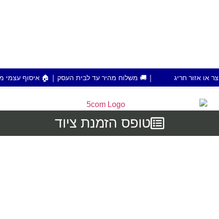
| 🚚 משלוח מהיר עד לבית העסק | 🏠 איסוף עצמי מפתח תקווה | 💰 הזמנות מעל 700 ש"ח משלוח
טופס הזמנת ציוד