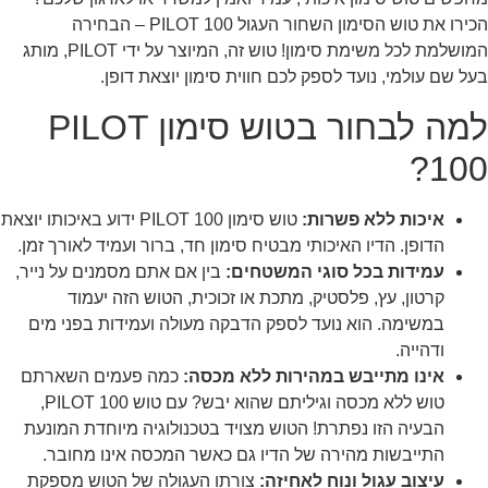
הכירו את טוש הסימון השחור העגול PILOT 100 – הבחירה
המושלמת לכל משימת סימון! טוש זה, המיוצר על ידי PILOT, מותג
בעל שם עולמי, נועד לספק לכם חווית סימון יוצאת דופן.
למה לבחור בטוש סימון PILOT
100?
איכות ללא פשרות:
טוש סימון PILOT 100 ידוע באיכותו יוצאת
הדופן. הדיו האיכותי מבטיח סימון חד, ברור ועמיד לאורך זמן.
עמידות בכל סוגי המשטחים:
בין אם אתם מסמנים על נייר,
קרטון, עץ, פלסטיק, מתכת או זכוכית, הטוש הזה יעמוד
במשימה. הוא נועד לספק הדבקה מעולה ועמידות בפני מים
ודהייה.
אינו מתייבש במהירות ללא מכסה:
כמה פעמים השארתם
טוש ללא מכסה וגיליתם שהוא יבש? עם טוש PILOT 100,
הבעיה הזו נפתרת! הטוש מצויד בטכנולוגיה מיוחדת המונעת
התייבשות מהירה של הדיו גם כאשר המכסה אינו מחובר.
עיצוב עגול ונוח לאחיזה:
צורתו העגולה של הטוש מספקת