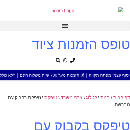
טופס הזמנות ציוד
הזמנות מעל 700 ש"ח משלוח חינם | *לא כולל מוצר או אזור חריג
דף הבית
\
חנות
\
קטלוג
\
צרכי משרד
\
טיפקס
\
טיפקס בקבוק עם
מברשת
טיפקס בקבוק עם