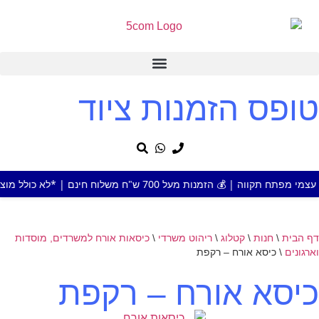
טופס הזמנות ציוד
מעל 700 ש"ח משלוח חינם | *לא כולל מוצר או אזור חריג
דף הבית
\
חנות
\
קטלוג
\
ריהוט משרדי
\
כיסאות אורח למשרדים, מוסדות
וארגונים
\
כיסא אורח – רקפת
כיסא אורח – רקפת