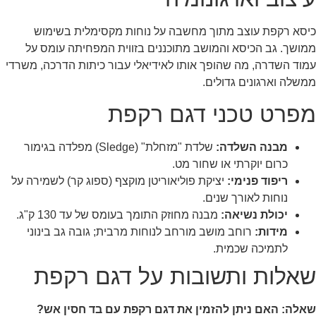
כיסא רקפת עוצב מתוך מחשבה על נוחות מקסימלית בשימוש
ממושך. גב הכיסא והמושב מתוכננים בזווית המפחיתה עומס על
עמוד השדרה, מה שהופך אותו לאידיאלי עבור כיתות הדרכה, משרדי
ממשלה וארגונים גדולים.
מפרט טכני דגם רקפת
מבנה השלדה:
שלדת "מזחלת" (Sledge) מפלדה בגימור
כרום יוקרתי או שחור מט.
ריפוד פנימי:
יציקת פוליאוריטן מוקצף (ספוג קר) לשמירה על
נוחות לאורך שנים.
יכולת נשיאה:
מבנה מחוזק התומך בעומס של עד 130 ק"ג.
מידות:
רוחב מושב מורחב לנוחות מרבית; גובה גב בינוני
לתמיכה שכמית.
שאלות ותשובות על דגם רקפת
שאלה: האם ניתן להזמין את דגם רקפת עם בד חסין אש?