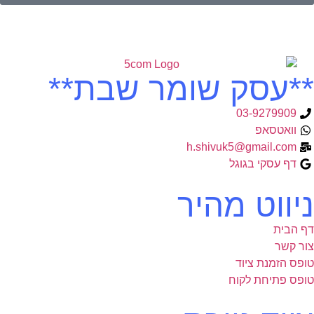
**עסק שומר שבת**
03-9279909
וואטסאפ
h.shivuk5@gmail.com
דף עסקי בגוגל
ניווט מהיר
דף הבית
צור קשר
טופס הזמנת ציוד
טופס פתיחת לקוח