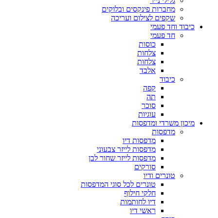
גלילי נייר
מחברות פינקסים ובלוקים
שקפים לצילום ועריכה
כיבוד וחד פעמי
חד פעמי
כוסות
צלחות
צלחות
אלבד
כיבוד
קפה
תה
סוכר
עוגיות
מיכון משרדי ומדפסות
מדפסות
מדפסות דיו
מדפסות לייזר צבעוני
מדפסות לייזר שחור לבן
סורקים
טונרים ודיו
טונרים לכל סוגי המדפסות
חלקי חילוף
דיו לחותמות
ראשי דיו