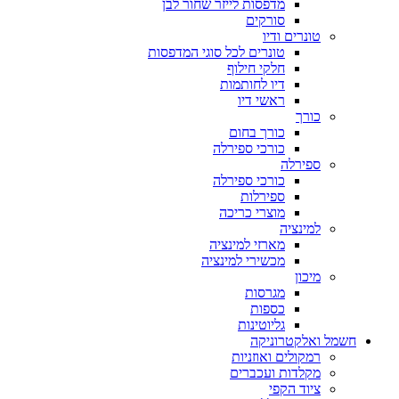
מדפסות לייזר שחור לבן
סורקים
טונרים ודיו
טונרים לכל סוגי המדפסות
חלקי חילוף
דיו לחותמות
ראשי דיו
כורך
כורך בחום
כורכי ספירלה
ספירלה
כורכי ספירלה
ספירלות
מוצרי כריכה
למינציה
מארזי למינציה
מכשירי למינציה
מיכון
מגרסות
כספות
גליוטינות
חשמל ואלקטרוניקה
רמקולים ואוזניות
מקלדות ועכברים
ציוד הקפי