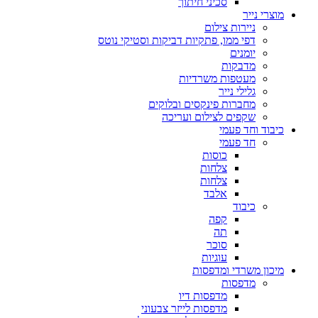
סכיני חיתוך
מוצרי נייר
ניירות צילום
דפי ממו, פתקיות דביקות וסטיקי נוטס
יומנים
מדבקות
מעטפות משרדיות
גלילי נייר
מחברות פינקסים ובלוקים
שקפים לצילום ועריכה
כיבוד וחד פעמי
חד פעמי
כוסות
צלחות
צלחות
אלבד
כיבוד
קפה
תה
סוכר
עוגיות
מיכון משרדי ומדפסות
מדפסות
מדפסות דיו
מדפסות לייזר צבעוני