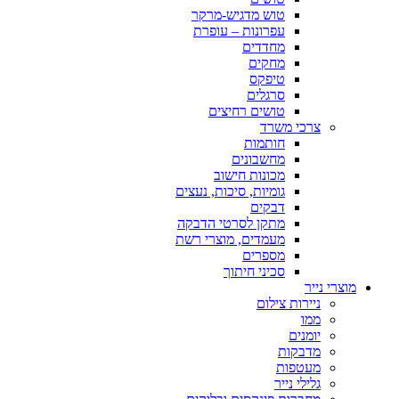
טוש מדגיש-מרקר
עפרונות – עופרת
מחדדים
מחקים
טיפקס
סרגלים
טושים רחיצים
צרכי משרד
חותמות
מחשבונים
מכונות חישוב
גומיות, סיכות, נעצים
דבקים
מתקן לסרטי הדבקה
מעמדים, מוצרי רשת
מספרים
סכיני חיתוך
מוצרי נייר
ניירות צילום
ממו
יומנים
מדבקות
מעטפות
גלילי נייר