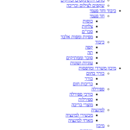
מחברות פינקסים ובלוקים
שקפים לצילום וכריכה
כיבוד וחד פעמי
חד פעמי
כוסות
צלחות
סכו"ם
מפיות ומפות אלבד
כיבוד
קפה
תה
סוכר וממתיקים
עוגיות ושונות
מיכון משרדי ומדפסות
כורך בחום
כורך
כריכות חום
ספירלה
כורכי ספירלה
ספירלות
מוצרי כריכה
למינציה
מכשירי למינציה
מארזי למינציה
מיכון