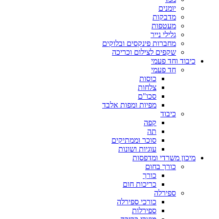
יומנים
מדבקות
מעטפות
גלילי נייר
מחברות פינקסים ובלוקים
שקפים לצילום וכריכה
כיבוד וחד פעמי
חד פעמי
כוסות
צלחות
סכו"ם
מפיות ומפות אלבד
כיבוד
קפה
תה
סוכר וממתיקים
עוגיות ושונות
מיכון משרדי ומדפסות
כורך בחום
כורך
כריכות חום
ספירלה
כורכי ספירלה
ספירלות