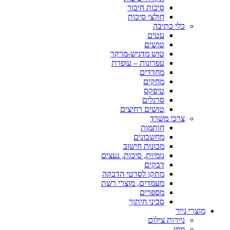
סיכות חיבור
חולצי סיכות
כלי כתיבה
עטים
טושים
טוש מדגיש-מרקר
עפרונות – עופרת
מחדדים
מחקים
טיפקס
סרגלים
טושים רחיצים
צרכי משרד
חותמות
מחשבונים
מכונות חישוב
גומיות, סיכות, נעצים
דבקים
מתקן לסרטי הדבקה
מעמדים, מוצרי רשת
מספרים
סכיני חיתוך
מוצרי נייר
ניירות צילום
ממו