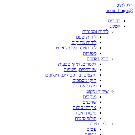
דלג לתוכן
דף בית
קטלוג
לוחות ומסגרות
לוחות שעם
לוחות מחיקים
לוח תצוגה פליפ צ'ארט
מסגרות
תיוק ואחסון
קלסרים, תיקי טבעות
שמרדפים, נילוניות
חוצצים, בריסטולים, דיגלונים
תיקי מסמכים
מוצרי איחסון
שידוך וניקוב
מנקבים
שדכנים
אקדחי סיכות
סיכות חיבור
חולצי סיכות
כלי כתיבה
עטים
טושים