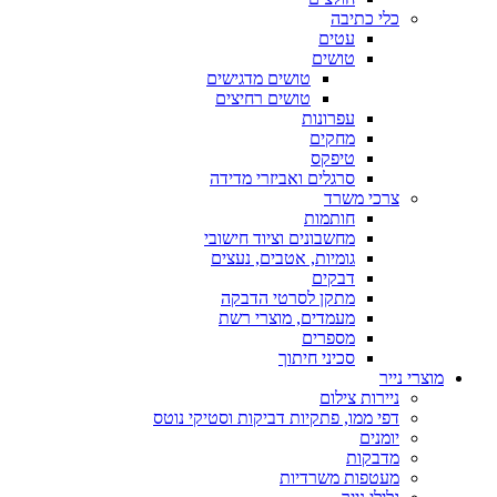
כלי כתיבה
עטים
טושים
טושים מדגישים
טושים רחיצים
עפרונות
מחקים
טיפקס
סרגלים ואביזרי מדידה
צרכי משרד
חותמות
מחשבונים וציוד חישובי
גומיות, אטבים, נעצים
דבקים
מתקן לסרטי הדבקה
מעמדים, מוצרי רשת
מספרים
סכיני חיתוך
מוצרי נייר
ניירות צילום
דפי ממו, פתקיות דביקות וסטיקי נוטס
יומנים
מדבקות
מעטפות משרדיות