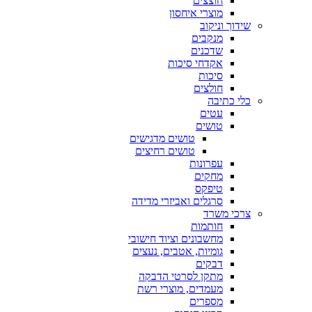
חוצצים
מוצרי איחסון
שידוך וניקוב
מנקבים
שדכנים
אקדחי סיכות
סיכות
חולצים
כלי כתיבה
עטים
טושים
טושים מדגישים
טושים רחיצים
עפרונות
מחקים
טיפקס
סרגלים ואביזרי מדידה
צרכי משרד
חותמות
מחשבונים וציוד חישובי
גומיות, אטבים, נעצים
דבקים
מתקן לסרטי הדבקה
מעמדים, מוצרי רשת
מספרים