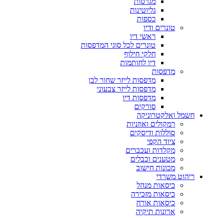
מגרסות
גליוטינות
כספות
טונרים ודיו
ראשי דיו
טונרים לכל סוגי המדפסות
חלקי חילוף
דיו לחותמות
מדפסות
מדפסות לייזר שחור לבן
מדפסות לייזר צבעוני
מדפסות דיו
סורקים
חשמל ואלקטרוניקה
רמקולים ואוזניות
סוללות ודיסקים
ציוד הקפי
מקלדות ועכברים
מטענים וכבלים
מכונות חישוב
ריהוט משרדי
כיסאות מנהל
כיסאות מזכירה
כיסאות אורח
ארונות תיקיה