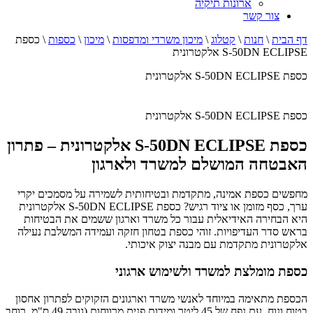
ארונות תיקיה
צור קשר
דף הבית
\
חנות
\
קטלוג
\
מיכון משרדי ומדפסות
\
מיכון
\
כספות
\
כספת
S-50DN ECLIPSE אלקטרונית
כספת S-50DN ECLIPSE אלקטרונית
כספת S-50DN ECLIPSE אלקטרונית
כספת S-50DN ECLIPSE אלקטרונית – פתרון
האבטחה המושלם למשרד ולארגון
מחפשים כספת אמינה, מתקדמת ובטיחותית לשמירה על מסמכים יקרי
ערך, כסף מזומן או ציוד רגיש? כספת S-50DN ECLIPSE אלקטרונית
היא הבחירה האידיאלית עבור כל משרד וארגון ששמים את הבטיחות
בראש סדר העדיפויות. זוהי כספת בטחון חזקה ועמידה המשלבת נעילה
אלקטרונית מתקדמת עם מבנה יצוק איכותי.
כספת מומלצת למשרד ולשימוש ארגוני
הכספת מתאימה במיוחד לאנשי משרד וארגונים הזקוקים לפתרון אחסון
בטוח ונוח. עם נפח של 45 ליטר ומידות פנים מרווחות (גובה 49 ס"מ, רוחב