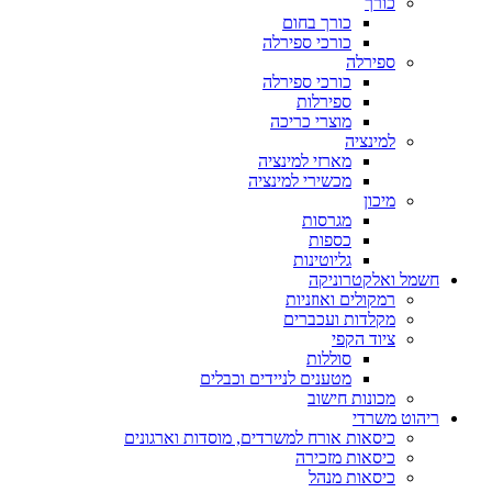
כורך
כורך בחום
כורכי ספירלה
ספירלה
כורכי ספירלה
ספירלות
מוצרי כריכה
למינציה
מארזי למינציה
מכשירי למינציה
מיכון
מגרסות
כספות
גליוטינות
חשמל ואלקטרוניקה
רמקולים ואוזניות
מקלדות ועכברים
ציוד הקפי
סוללות
מטענים לניידים וכבלים
מכונות חישוב
ריהוט משרדי
כיסאות אורח למשרדים, מוסדות וארגונים
כיסאות מזכירה
כיסאות מנהל