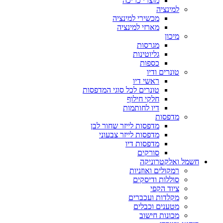
מוצרי כריכה
למינציה
מכשירי למינציה
מארזי למינציה
מיכון
מגרסות
גליוטינות
כספות
טונרים ודיו
ראשי דיו
טונרים לכל סוגי המדפסות
חלקי חילוף
דיו לחותמות
מדפסות
מדפסות לייזר שחור לבן
מדפסות לייזר צבעוני
מדפסות דיו
סורקים
חשמל ואלקטרוניקה
רמקולים ואוזניות
סוללות ודיסקים
ציוד הקפי
מקלדות ועכברים
מטענים וכבלים
מכונות חישוב