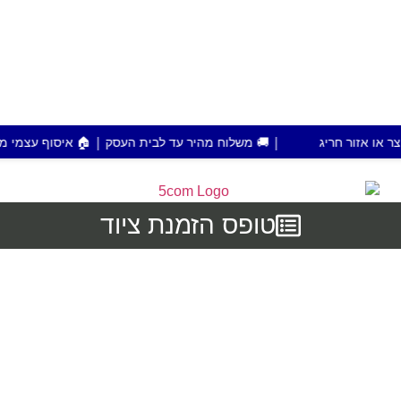
| 🚚 משלוח מהיר עד לבית העסק | 🏠 איסוף עצמי מפתח תקווה | 💰 הזמנות מעל 700 ש"ח משלוח
טופס הזמנת ציוד