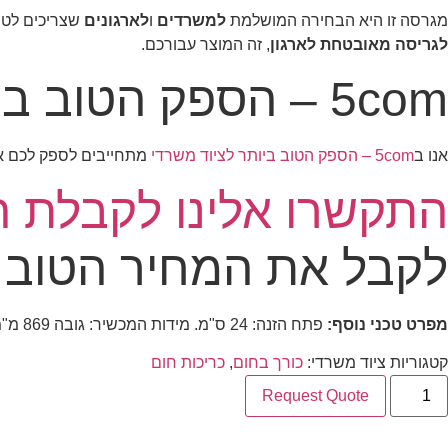
מגרסה זו היא הבחירה המושלמת
למשרדים
ו
לארגונים
שצריכים לטפ
לגריסה מאובטחת לארגון
, זה המוצר עבורכם.
5com – הספק הטוב ביותר לציוד משרדי
אנו ב
5com – הספק הטוב ביותר לציוד משרדי
מתחייבים לספק לכם את ציוד המשרד האיכותי ביותר. מגר
התקשרו אלינו לקבלת 
לקבל את המחיר הטוב ביותר עב
מפרט טכני נוסף:
פתח הזנה: 24 ס"מ. מידות המכשיר: גובה 869 מ"מ, רוחב 546 מ"מ, עומק 435 מ"מ. הספק מנוע: 650 וואט.
קטגוריות ציוד משרדי:
כורך בחום
,
כריכות חום
Request Quote