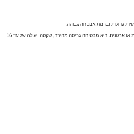
מגרסה מחלקתית זו מבית DAHLE, אחת החברות המובילות בעולם לציוד משרדי, מיועדת במיוחד לשימוש מרובה בסביבת עבודה משרדית או ארגונית. היא מבטיחה גריסה מהירה, שקטה ויעילה של עד 16