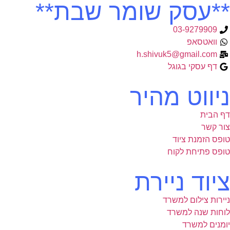
**עסק שומר שבת**
03-9279909
וואטסאפ
h.shivuk5@gmail.com
דף עסקי בגוגל
ניווט מהיר
דף הבית
צור קשר
טופס הזמנת ציוד
טופס פתיחת לקוח
ציוד ניירת
ניירות צילום למשרד
לוחות שנה למשרד
יומנים למשרד