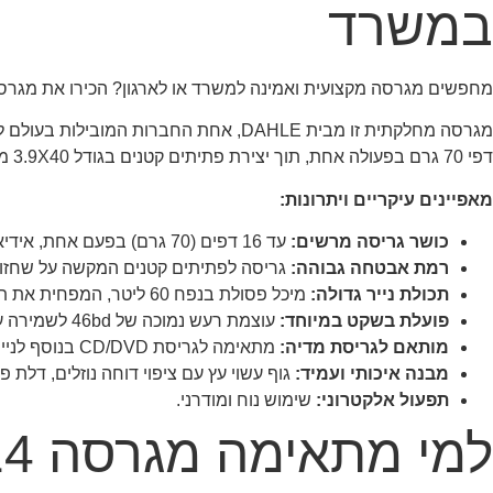
במשרד
מחפשים מגרסה מקצועית ואמינה למשרד או לארגון? הכירו את מגרסת הפתיתים DAHLE 40314, הפתרון האידיאלי לגריסת מסמכים בכמויות גדו
דפי 70 גרם בפעולה אחת, תוך יצירת פתיתים קטנים בגודל 3.9X40 מ"מ לרמת אבטחה מוגברת.
מאפיינים עיקריים ויתרונות:
כושר גריסה מרשים:
עד 16 דפים (70 גרם) בפעם אחת, אידיאלי למשרדים פעילים.
רמת אבטחה גבוהה:
גריסה לפתיתים קטנים המקשה על שחזו
תכולת נייר גדולה:
מיכל פסולת בנפח 60 ליטר, המפחית את תדירות הריקון.
פועלת בשקט במיוחד:
עוצמת רעש נמוכה של 46bd לשמירה על סביבת עבודה נעימה.
מותאם לגריסת מדיה:
מתאימה לגריסת CD/DVD בנוסף לנייר.
מבנה איכותי ועמיד:
גוף עשוי עץ עם ציפוי דוחה נוזלים, דלת 
תפעול אלקטרוני:
שימוש נוח ומודרני.
למי מתאימה מגרסה DAHLE 40314?