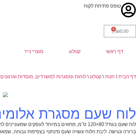
טופס פתיחת לקוח
0
₪
0.00
דף ראשי
קטלוג
מוצרי נייר
דף הבית
\
חנות
\
קטלוג
\
לוחות ומסגרות למשרדים, מוסדות וארגונים
\
לוח שעם מסגרת אלומיניום 20
לוח שעם בגודל 80×120 ס"מ, מתאים במיוחד לעסקים שמעוניינים להציג תזכורות, נהלים, לוחות משימות או מסמכים חשובים בצורה
ברורה ונגישה. ליבת הלוח עשויה שעם סינתטי בצפיפות גבוהה, שמאפש