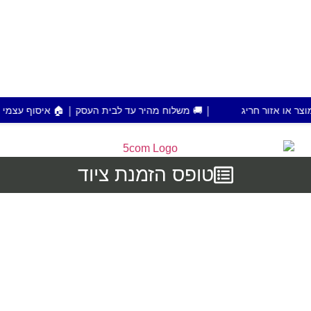
| 🚚 משלוח מהיר עד לבית העסק | 🏠 איסוף עצמי מפתח תקווה | 💰 הזמנות מעל 700 ש"ח מ
טופס הזמנת ציוד