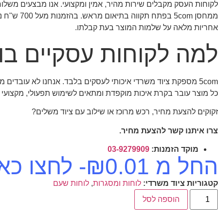
לקוחות העסק מקבלים שירות מהיר, אמין ומקצועי. אנו מבצעים משלוחים עד לבית העסק תוך 2–4 ימ
ממחסן 5com בפתח תקווה בתיאום מראש. בהזמנות מעל 700 ש"ח נעניק משלוח חינם (למעט מוצרים או אזורים חריגים). אנו מספקים
אחריות מלאה על שלמות המוצר בעת קבלתו.
למה לקוחות עסקיים בוחרים
5com מספקת ציוד משרדי איכותי לעסקים בלבד. אנחנו לא עובדים מול לקוחות פרטיים – אלא עם ארגונים, מוסדות, חברות ומשרדים.
כל מוצר עובר בקרת איכות מוקפדת ומתאים לשימוש תפעולי, מקצועי 
זקוקים להצעת מחיר, רכש מרוכז או שילוב עם ציוד משלים?
צרו איתנו קשר להצעת מחיר.
מוקד הזמנות:
03-9279909
החל מ
0.01
₪
- לחצו כ
קטגוריות ציוד משרדי:
לוחות ומסגרות
,
לוחות שעם
הוספה לסל