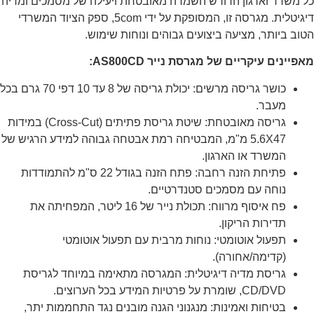
כל משרד וארגון הדורש השמדה מאובטחת ויעילה של מסמכים ומדיה
דיגיטלית. מגרסה זו, המסופקת על ידי 5com, ספק הציוד המשרדי
הטוב ביותר, מציעה ביצועים גבוהים ונוחות שימוש.
מאפיינים עיקריים של מגרסת נייר AS800CD:
כושר גריסה מרשים: יכולת גריסה של 8 עד 10 דפי 70 גרם בכל
מעבר.
גריסה מאובטחת: שיטת גריסת פתיתים (Cross-Cut) במידות
5.6X47 מ"מ, המבטיחה רמת אבטחה גבוהה למידע הרגיש של
המשרד או הארגון.
פתיחת הזנה רחבה: פתח הזנה בגודל 22 ס"מ להתמודדות
נוחה עם מסמכים סטנדרטיים.
פח איסוף מרווח: תכולת נייר של 16 ליטר, המפחיתה את
תדירות הריקון.
תפעול אוטומטי: נוחות מרבית עם תפעול אוטומטי
(קדימה/אחורה).
גריסת מדיה דיגיטלית: המגרסה מתאימה במיוחד לגריסת
CD/DVD, שומרת על פרטיות המידע בכל הערוצים.
בטיחות ואמינות: מנגנוני הגנה מובנים נגד התחממות יתר,