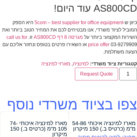
AS800CD עוד היום!
כיוון ש-
5com – best supplier for office equipment
היא הספק
המוביל לציוד משרדי, אנו מבטיחים לכם את המחיר הטוב ביותר ואת
השירות המקצועי ביותר על
מגרסה 8 דף AS800CD
זו.
call us for
price offer
03-9279909 או השאירו פרטים בטופס ונחזור אליכם עם
הצעה משתלמת.
קטגוריות ציוד משרדי:
למינציה
,
מארזי למינציה
Request Quote
צפו בציוד משרדי נוסף
מארז למינציה איכותי 54-86
מארז למינציה איכותי 74-
מ"מ (כרטיס ב.) 150 מיקרון
105 מ"מ (כרטיס ב.) 150
מיקרון