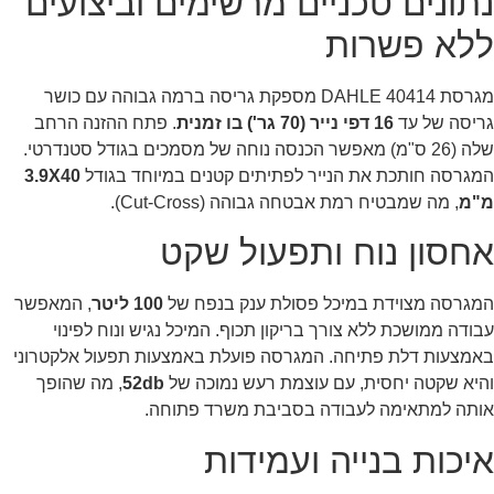
נתונים טכניים מרשימים וביצועים
ללא פשרות
מגרסת DAHLE 40414 מספקת גריסה ברמה גבוהה עם כושר
גריסה של עד
16 דפי נייר (70 גר') בו זמנית
. פתח ההזנה הרחב
שלה (26 ס"מ) מאפשר הכנסה נוחה של מסמכים בגודל סטנדרטי.
המגרסה חותכת את הנייר לפתיתים קטנים במיוחד בגודל
3.9X40
מ"מ
, מה שמבטיח רמת אבטחה גבוהה (Cut-Cross).
אחסון נוח ותפעול שקט
המגרסה מצוידת במיכל פסולת ענק בנפח של
100 ליטר
, המאפשר
עבודה ממושכת ללא צורך בריקון תכוף. המיכל נגיש ונוח לפינוי
באמצעות דלת פתיחה. המגרסה פועלת באמצעות תפעול אלקטרוני
והיא שקטה יחסית, עם עוצמת רעש נמוכה של
52db
, מה שהופך
אותה למתאימה לעבודה בסביבת משרד פתוחה.
איכות בנייה ועמידות