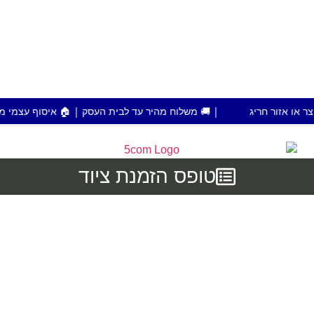
| 🚚 משלוח מהיר עד לבית העסק | 🏠 איסוף עצמי מפתח תקווה | 💰 הזמנות מעל 700 ש"ח משלוח
טופס הזמנת ציוד