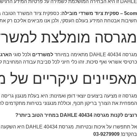
DAHLE זו היא הבחירה המושלמת לשמירה על פרטיות המידע הרגיש שלכם.
5com – ספקית ציוד משרדי מובילה
חשיבות אבטחת המידע בעולם העסקי, ולכן אנו מביאים אליכם רק את 
מגרסה מומלצת למשרד 
מגרסה 40434 DAHLE מתאימה במיוחד
למשרדים
ולכל סוגי
הארגו
כרטיסי אשראי ואף סיכות. זהו כלי חיוני לכל סביבת עבודה המחויבת 
מאפיינים עיקריים של מגרסה 434
מגרסה זו מציעה ביצועים יוצאי דופן ואמינות: היא בעלת מנגנון גרי
המפחית את הצורך בריקון תכוף, וכוללת מנגנוני בטיחות מתקדמים 
רוצים לקנות מגרסה 40434 DAHLE במחיר הטוב ביותר?
אל תתפשרו על איכות ובטיחות. מגרסת DAHLE 40434 היא השקעה שתשתלם לכם בטווח הארוך.
בהקדם!
03-9279909