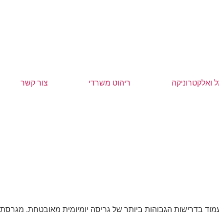
 ואלקטרוניקה
ריהוט משרדי
צור קשר
? הכירו את מגרסה 40434 DAHLE – מכשיר גריסה מתקדם שנועד לעמוד בדרישות הגבוהות ביותר של גריסה יומיומית מאובטחת. מגרסת