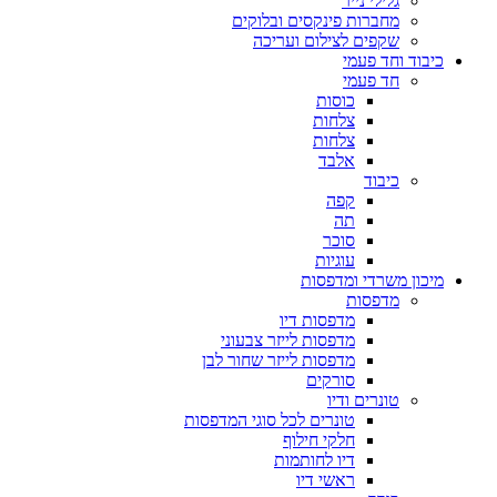
גלילי נייר
מחברות פינקסים ובלוקים
שקפים לצילום ועריכה
כיבוד וחד פעמי
חד פעמי
כוסות
צלחות
צלחות
אלבד
כיבוד
קפה
תה
סוכר
עוגיות
מיכון משרדי ומדפסות
מדפסות
מדפסות דיו
מדפסות לייזר צבעוני
מדפסות לייזר שחור לבן
סורקים
טונרים ודיו
טונרים לכל סוגי המדפסות
חלקי חילוף
דיו לחותמות
ראשי דיו