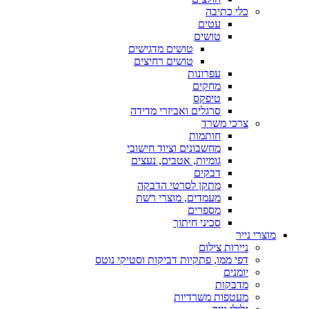
כלי כתיבה
עטים
טושים
טושים מדגישים
טושים רחיצים
עפרונות
מחקים
טיפקס
סרגלים ואביזרי מדידה
צרכי משרד
חותמות
מחשבונים וציוד חישובי
גומיות, אטבים, נעצים
דבקים
מתקן לסרטי הדבקה
מעמדים, מוצרי רשת
מספרים
סכיני חיתוך
מוצרי נייר
ניירות צילום
דפי ממו, פתקיות דביקות וסטיקי נוטס
יומנים
מדבקות
מעטפות משרדיות