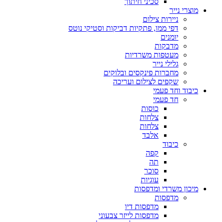
סכיני חיתוך
מוצרי נייר
ניירות צילום
דפי ממו, פתקיות דביקות וסטיקי נוטס
יומנים
מדבקות
מעטפות משרדיות
גלילי נייר
מחברות פינקסים ובלוקים
שקפים לצילום ועריכה
כיבוד וחד פעמי
חד פעמי
כוסות
צלחות
צלחות
אלבד
כיבוד
קפה
תה
סוכר
עוגיות
מיכון משרדי ומדפסות
מדפסות
מדפסות דיו
מדפסות לייזר צבעוני