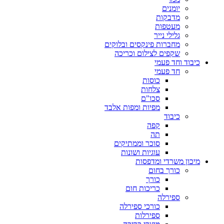
יומנים
מדבקות
מעטפות
גלילי נייר
מחברות פינקסים ובלוקים
שקפים לצילום וכריכה
כיבוד וחד פעמי
חד פעמי
כוסות
צלחות
סכו"ם
מפיות ומפות אלבד
כיבוד
קפה
תה
סוכר וממתיקים
עוגיות ושונות
מיכון משרדי ומדפסות
כורך בחום
כורך
כריכות חום
ספירלה
כורכי ספירלה
ספירלות