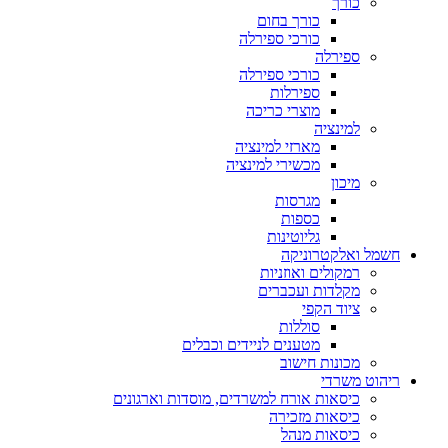
כורך
כורך בחום
כורכי ספירלה
ספירלה
כורכי ספירלה
ספירלות
מוצרי כריכה
למינציה
מארזי למינציה
מכשירי למינציה
מיכון
מגרסות
כספות
גליוטינות
חשמל ואלקטרוניקה
רמקולים ואוזניות
מקלדות ועכברים
ציוד הקפי
סוללות
מטענים לניידים וכבלים
מכונות חישוב
ריהוט משרדי
כיסאות אורח למשרדים, מוסדות וארגונים
כיסאות מזכירה
כיסאות מנהל