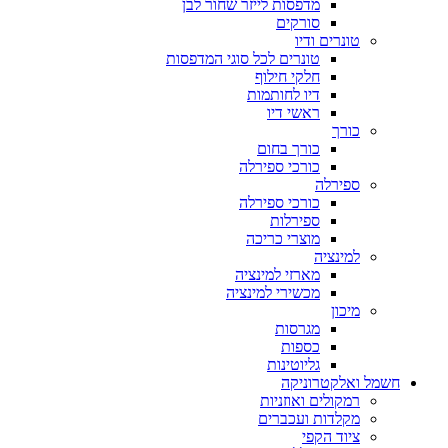
מדפסות לייזר שחור לבן
סורקים
טונרים ודיו
טונרים לכל סוגי המדפסות
חלקי חילוף
דיו לחותמות
ראשי דיו
כורך
כורך בחום
כורכי ספירלה
ספירלה
כורכי ספירלה
ספירלות
מוצרי כריכה
למינציה
מארזי למינציה
מכשירי למינציה
מיכון
מגרסות
כספות
גליוטינות
חשמל ואלקטרוניקה
רמקולים ואוזניות
מקלדות ועכברים
ציוד הקפי