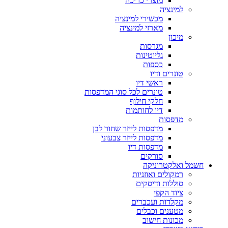
מוצרי כריכה
למינציה
מכשירי למינציה
מארזי למינציה
מיכון
מגרסות
גליוטינות
כספות
טונרים ודיו
ראשי דיו
טונרים לכל סוגי המדפסות
חלקי חילוף
דיו לחותמות
מדפסות
מדפסות לייזר שחור לבן
מדפסות לייזר צבעוני
מדפסות דיו
סורקים
חשמל ואלקטרוניקה
רמקולים ואוזניות
סוללות ודיסקים
ציוד הקפי
מקלדות ועכברים
מטענים וכבלים
מכונות חישוב