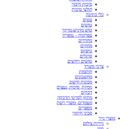
סיכות חיבור
חולצי סיכות
כלי כתיבה
עטים
טושים
טוש מדגיש-מרקר
עפרונות – עופרת
מחדדים
מחקים
טיפקס
סרגלים
טושים רחיצים
צרכי משרד
חותמות
מחשבונים
מכונות חישוב
גומיות, סיכות, נעצים
דבקים
מתקן לסרטי הדבקה
מעמדים, מוצרי רשת
מספרים
סכיני חיתוך
מוצרי נייר
ניירות צילום
ממו