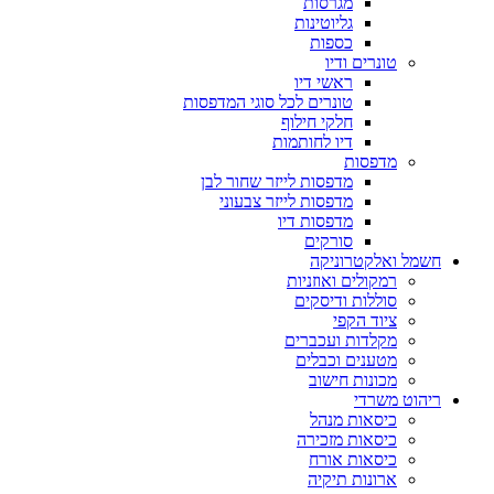
מגרסות
גליוטינות
כספות
טונרים ודיו
ראשי דיו
טונרים לכל סוגי המדפסות
חלקי חילוף
דיו לחותמות
מדפסות
מדפסות לייזר שחור לבן
מדפסות לייזר צבעוני
מדפסות דיו
סורקים
חשמל ואלקטרוניקה
רמקולים ואוזניות
סוללות ודיסקים
ציוד הקפי
מקלדות ועכברים
מטענים וכבלים
מכונות חישוב
ריהוט משרדי
כיסאות מנהל
כיסאות מזכירה
כיסאות אורח
ארונות תיקיה