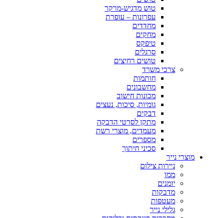
טוש מדגיש-מרקר
עפרונות – עופרת
מחדדים
מחקים
טיפקס
סרגלים
טושים רחיצים
צרכי משרד
חותמות
מחשבונים
מכונות חישוב
גומיות, סיכות, נעצים
דבקים
מתקן לסרטי הדבקה
מעמדים, מוצרי רשת
מספרים
סכיני חיתוך
מוצרי נייר
ניירות צילום
ממו
יומנים
מדבקות
מעטפות
גלילי נייר