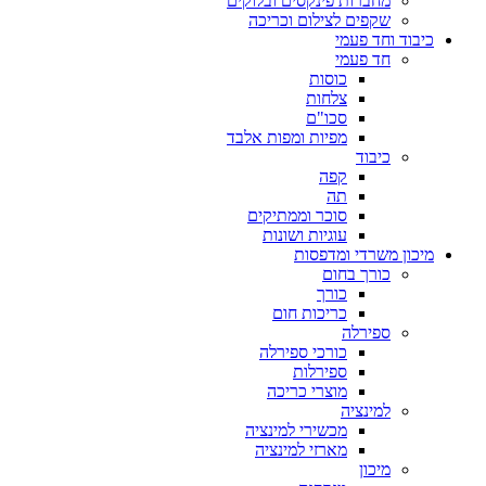
מחברות פינקסים ובלוקים
שקפים לצילום וכריכה
כיבוד וחד פעמי
חד פעמי
כוסות
צלחות
סכו"ם
מפיות ומפות אלבד
כיבוד
קפה
תה
סוכר וממתיקים
עוגיות ושונות
מיכון משרדי ומדפסות
כורך בחום
כורך
כריכות חום
ספירלה
כורכי ספירלה
ספירלות
מוצרי כריכה
למינציה
מכשירי למינציה
מארזי למינציה
מיכון