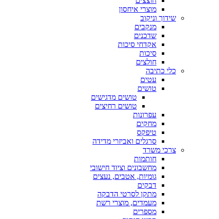
חוצצים
מוצרי איחסון
שידוך וניקוב
מנקבים
שדכנים
אקדחי סיכות
סיכות
חולצים
כלי כתיבה
עטים
טושים
טושים מדגישים
טושים רחיצים
עפרונות
מחקים
טיפקס
סרגלים ואביזרי מדידה
צרכי משרד
חותמות
מחשבונים וציוד חישובי
גומיות, אטבים, נעצים
דבקים
מתקן לסרטי הדבקה
מעמדים, מוצרי רשת
מספרים