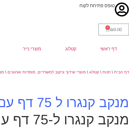
טופס פתיחת לקוח
0
₪
0.00
דף ראשי
קטלוג
מוצרי נייר
דף הבית
\
חנות
\
קטלוג
\
מוצרי שידוך וניקוב למשרדים, מוסדות וארגונים
\
מנ
מנקב קנגרו ל 75 דף עם סרגל + נעילה D900