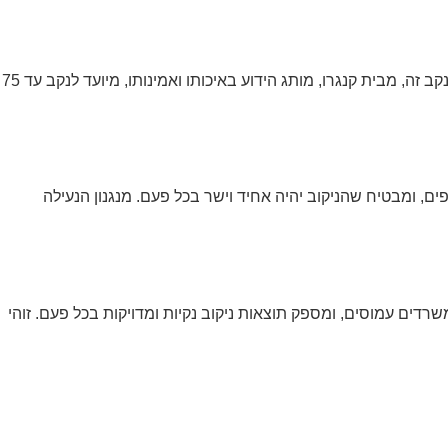
מנקב קנגרו ל-75 דף עם סרגל ונעילה מדגם D900 הוא כלי חיוני לכל משרד וארגון המעוניין ביעילות, סדר ודיוק בעבודת הניירת היומיומית. מנקב זה, מבית קנגרו, מותג הידוע באיכותו ואמינותו, מיועד לנקב עד 75
 ומבטיח שהניקוב יהיה אחיד וישר בכל פעם. מנגנון הנעילה
רדים עמוסים, ומספק תוצאות ניקוב נקיות ומדויקות בכל פעם. זוהי