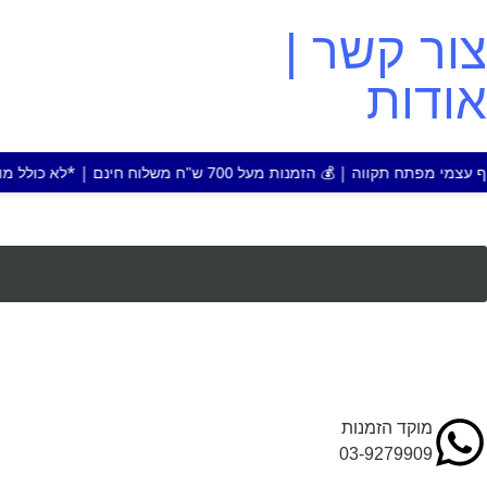
צור קשר |
אודות
על 700 ש"ח משלוח חינם | *לא כולל מוצר או אזור חריג
מוקד הזמנות
03-9279909