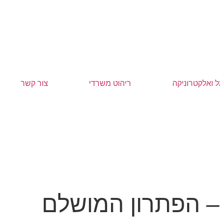
 ואלקטרוניקה
ריהוט משרדי
צור קשר
קב קנגרו ל-75 דף עם סרגל + נעילה D900 – הפתרון המושלם