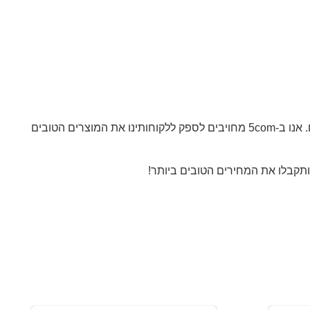
, גאה להציע לכם את מנקב קנגרו D900, לצד מגוון רחב של ציוד משרדי איכותי ומתקדם. אנו ב-5com מחויבים לספק ללקוחותינו את המוצרים הטובים
תקבלו את המחירים הטובים ביותר!