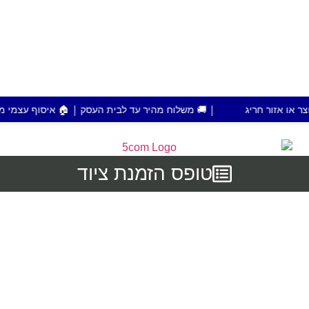
| 🚚 משלוח מהיר עד לבית העסק | 🏠 איסוף עצמי מפתח תקווה | 💰 הזמנות מעל 700 ש"ח משלו
טופס הזמנת ציוד