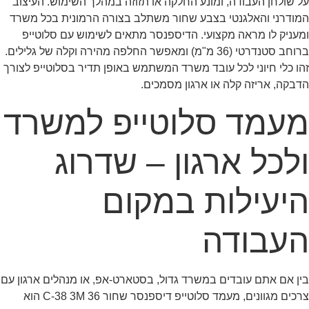
על שולחן העבודה, ומונע החלקה או תזוזה במהלך השימוש. העיצוב
המודרני והאלגנטי בצבע שחור משתלב בצורה הרמונית בכל משרד
ומעניק לו מראה מקצועי. הדיספנסר מתאים לשימוש עם סלוטייפ
ברוחב סטנדרטי (36 מ"מ) ומאפשר החלפה מהירה וקלה של גלילים.
זהו כלי חיוני לכל עובד משרד המשתמש באופן תדיר בסלוטייפ לצורך
הדבקה, אריזה קלה או ארגון מסמכים.
מעמד סלוטייפ למשרד
ולכל ארגון – שדרוג
היעילות במקום
העבודה
בין אם אתם עובדים במשרד גדול, בסטארט-אפ, או מנהלים ארגון עם
צרכים מגוונים, מעמד סלוטייפ דיספנסר שחור 36 C-38 3M הוא