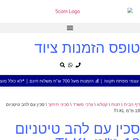
טופס הזמנות ציוד
מעל 700 ש"ח משלוח חינם | *לא כולל מוצר או אזור חריג
דף הבית
\
חנות
\
קטלוג
\
צרכי משרד
\
סכיני חיתוך
\
סכין עם להב טיטניום
18 מ"מ TI-KL
סכין עם להב טיטניום