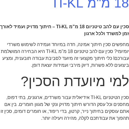
18 מ"מ TI-KL
סכין עם להב טיטניום 18 מ"מ TI-KL – חיתוך מדויק ועמיד לאורך
זמן למשרד ולכל ארגון
מחפשים סכין חיתוך אמינה, חדה במיוחד ועמידה לשימוש משרדי
יומיומי? סכין עם להב טיטניום 18 מ"מ TI-KL היא הבחירה המושלמת
עבורכם! כלי חיתוך מקצועי זה מיועד לסביבת עבודה תובענית, ומציע
ביצועים ללא פשרות, דיוק מירבי ועמידות יוצאת דופן.
למי מיועדת הסכין?
סכין הטיטניום TI-KL אידיאלית עבור משרדים, ארגונים, בתי דפוס,
מחסנים וכל עסק הדורש חיתוך מדויק ונקי של מגוון חומרים. בין אם
אתם עוסקים בחיתוך נייר, קרטון, בדי ריפוד, או חומרים דומים, סכין זו
תהפוך את עבודתכם לקלה, מהירה ויעילה יותר.