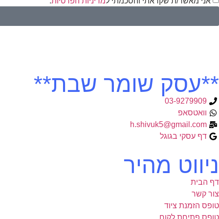
אני מאשר/ת שקראתי והסכמתי ל
מדיניות הפרטיות
.
**עסק שומר שבת**
03-9279909
וואטסאפ
h.shivuk5@gmail.com
דף עסקי בגוגל
ניווט מהיר
דף הבית
צור קשר
טופס הזמנת ציוד
טופס פתיחת לקוח