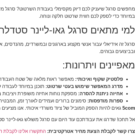
מחפשים סרגל שיעניק לכם דיוק מקסימלי בעבודת השרטוט? סרגל משול
במיוחד כדי לספק לכם חווית שרטוט חלקה ונוחה.
למי מתאים סרגל גאו-ליינר סטדלר
סרגל זה אידיאלי עבור אנשי מקצוע בארגונים ובמשרדים, מהנדסים, אד
ובביצועים גבוהים.
מאפיינים ויתרונות:
פלסטיק שקוף ואיכותי:
מאפשר ראות מלאה של שטח העבודה ו
מדרג המאפשר שימוש בעטי שרטוט:
תוכנן במיוחד לעבודה ע
אחיזה ניתנת להסרה:
מספקת נוחות אחיזה משופרת ויציבות ב
ספרות מודפסות:
סימונים ברורים ועמידים לאורך זמן, המבטיח
5com
גאים להיות הספק המוביל של ציוד משרדי איכותי. אנו מציעים 
אל תחכו! שדרגו את עבודתכם עוד היום עם סרגל משולש גאו-ליינר סט
צרו קשר לקבלת הצעת מחיר אטרקטיבית:
התקשרו אלינו לקבלת ה