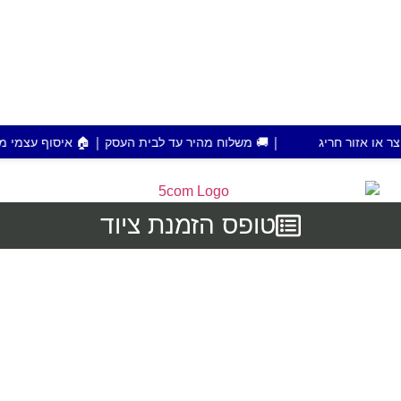
| 🚚 משלוח מהיר עד לבית העסק | 🏠 איסוף עצמי מפתח תקווה | 💰 הזמנות מעל 700 ש"ח משלוח
טופס הזמנת ציוד