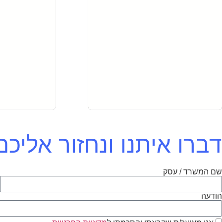
דברו איתנו ונחזור אלי
שם המשרד / עסק
א
הודעה