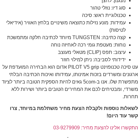
מנגנון: לחצן
סוג דיו: נוזלי טהור
טכנולוגיית ראש: סיכה
עמידות: מונע נזילות כתוצאה משינויים בלחץ האוויר (אידיאלי
לטיסות)
קצה כתיבה: TUNGSTEN מיוחד לכתיבה חלקה ומתמשכת
נוחות: מעטפת גומי רכה לאחיזה נוחה
עיצוב: תפס (CLIP) מטאלי מעוצב
ידידותי לסביבה: ניתן למילוי חוזר
עט סיכה טכנופוינט PILOT V5 grip אדום הוא הבחירה המועדפת על
ארגונים ומשרדים בזכות אמינותו, עמידותו ואיכות הכתיבה הבלתי
מתפשרת שלו. אנו ב-5com גאים להיות הספקית הטובה ביותר לציוד
משרדי, ומבטיחים לכם את המחירים הטובים ביותר ושירות ללא
תחרות.
לשאלות נוספות ולקבלת הצעת מחיר משתלמת במיוחד, צרו
קשר עוד היום!
התקשרו אלינו להצעת מחיר: 03-9279909