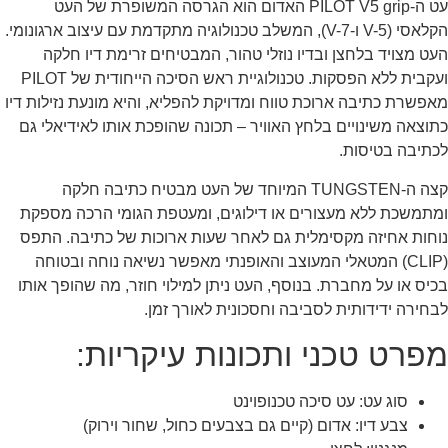
עט ה-PILOT V5 grip האדום הוא הגרסה המשופרת של העט
הקלאסי (V-5 ו-V-7), המשלב טכנולוגיה מתקדמת עם עיצוב ארגונומי.
העט מצויד בלחצן ובדיו נוזלי טהור, המבטיחים זרימת דיו חלקה
ועקבית ללא הפסקות. טכנולוגיית ראש הסיכה הייחודית של PILOT
מאפשרת כתיבה ארוכת טווח ומדויקת להפליא, והיא מונעת נזילות דיו
כתוצאה משינויים בלחץ האוויר – תכונה שהופכת אותו לאידיאלי גם
לכתיבה בטיסות.
קצה ה-TUNGSTEN המיוחד של העט מבטיח כתיבה חלקה
ומתמשכת ללא מעצורים או דילוגים, ומעטפת הגומי הרכה מספקת
נוחות אחיזה מקסימלית גם לאחר שעות ארוכות של כתיבה. התפס
(CLIP) המטאלי המעוצב והאופנתי מאפשר נשיאה נוחה ובטוחה
בכיס או על מחברת. בנוסף, העט ניתן למילוי חוזר, מה שהופך אותו
לבחירה ידידותית לסביבה וחסכונית לאורך זמן.
מפרט טכני ותכונות עיקריות:
סוג עט: עט סיכה טכנופוינט
צבע דיו: אדום (קיים גם בצבעים כחול, שחור וירוק)