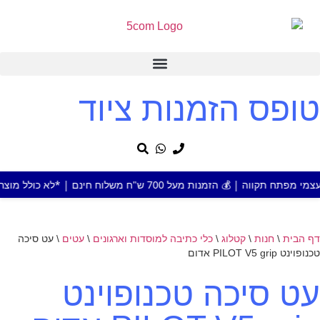
טופס הזמנות ציוד
על 700 ש"ח משלוח חינם | *לא כולל מוצר או אזור חריג
דף הבית
\
חנות
\
קטלוג
\
כלי כתיבה למוסדות וארגונים
\
עטים
\
עט סיכה
טכנופוינט PILOT V5 grip אדום
עט סיכה טכנופוינט