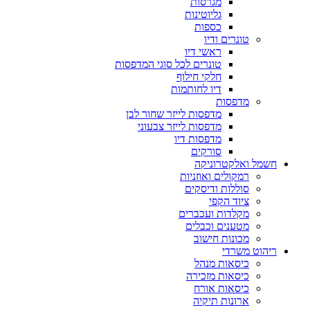
מגרסות
גליוטינות
כספות
טונרים ודיו
ראשי דיו
טונרים לכל סוגי המדפסות
חלקי חילוף
דיו לחותמות
מדפסות
מדפסות לייזר שחור לבן
מדפסות לייזר צבעוני
מדפסות דיו
סורקים
חשמל ואלקטרוניקה
רמקולים ואוזניות
סוללות ודיסקים
ציוד הקפי
מקלדות ועכברים
מטענים וכבלים
מכונות חישוב
ריהוט משרדי
כיסאות מנהל
כיסאות מזכירה
כיסאות אורח
ארונות תיקיה