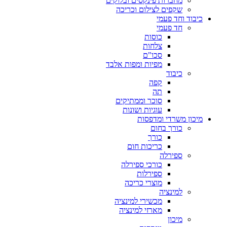
מחברות פינקסים ובלוקים
שקפים לצילום וכריכה
כיבוד וחד פעמי
חד פעמי
כוסות
צלחות
סכו"ם
מפיות ומפות אלבד
כיבוד
קפה
תה
סוכר וממתיקים
עוגיות ושונות
מיכון משרדי ומדפסות
כורך בחום
כורך
כריכות חום
ספירלה
כורכי ספירלה
ספירלות
מוצרי כריכה
למינציה
מכשירי למינציה
מארזי למינציה
מיכון