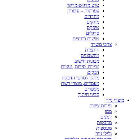
טוש מדגיש-מרקר
עפרונות – עופרת
מחדדים
מחקים
טיפקס
סרגלים
טושים רחיצים
צרכי משרד
חותמות
מחשבונים
מכונות חישוב
גומיות, סיכות, נעצים
דבקים
מתקן לסרטי הדבקה
מעמדים, מוצרי רשת
מספרים
סכיני חיתוך
מוצרי נייר
ניירות צילום
ממו
יומנים
מדבקות
מעטפות
גלילי נייר