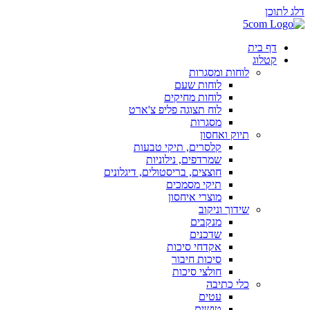
דלג לתוכן
דף בית
קטלוג
לוחות ומסגרות
לוחות שעם
לוחות מחיקים
לוח תצוגה פליפ צ'ארט
מסגרות
תיוק ואחסון
קלסרים, תיקי טבעות
שמרדפים, נילוניות
חוצצים, בריסטולים, דיגלונים
תיקי מסמכים
מוצרי איחסון
שידוך וניקוב
מנקבים
שדכנים
אקדחי סיכות
סיכות חיבור
חולצי סיכות
כלי כתיבה
עטים
טושים