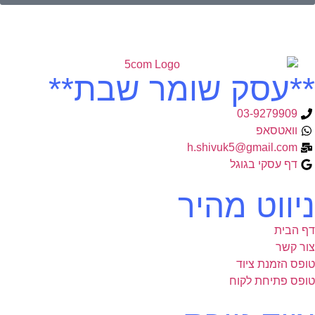
**עסק שומר שבת**
03-9279909
וואטסאפ
h.shivuk5@gmail.com
דף עסקי בגוגל
ניווט מהיר
דף הבית
צור קשר
טופס הזמנת ציוד
טופס פתיחת לקוח